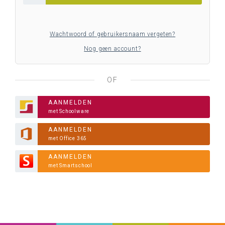
Wachtwoord of gebruikersnaam vergeten?
Nog geen account?
OF
AANMELDEN
met Schoolware
AANMELDEN
met Office 365
AANMELDEN
met Smartschool