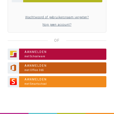
Wachtwoord of gebruikersnaam vergeten?
Nog geen account?
OF
AANMELDEN
met Schoolware
AANMELDEN
met Office 365
AANMELDEN
met Smartschool