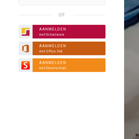
OF
AANMELDEN
met Schoolware
AANMELDEN
met Office 365
AANMELDEN
met Smartschool