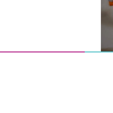
Onderwijs
is het
uitgangspunt
van
vooruitgang,