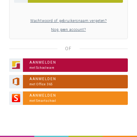
Wachtwoord of gebruikersnaam vergeten?
Nog geen account?
OF
AANMELDEN
met Schoolware
AANMELDEN
met Office 365
AANMELDEN
met Smartschool