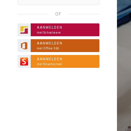
OF
AANMELDEN
met Schoolware
AANMELDEN
met Office 365
AANMELDEN
met Smartschool