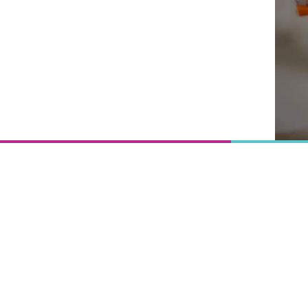
Onderwijs
is het
uitgangspunt
van
vooruitgang,