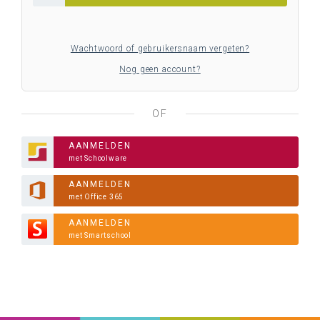
Wachtwoord of gebruikersnaam vergeten?
Nog geen account?
OF
AANMELDEN
met Schoolware
AANMELDEN
met Office 365
AANMELDEN
met Smartschool