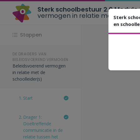
Sterk schoolbestuur 2.0 Module
vermogen in relatie met de scho
Sterk scho
en schoolle
Stappen
Gelieve d
DE DRAGERS VAN
BELEIDSVOEREND VERMOGEN
Beleidsvoerend vermogen
in relatie met de
schoolleider(s)
1.
Start
2.
Drager 1:
Doeltreffende
communicatie in de
relatie tussen het