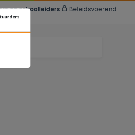
rs en schoolleiders
Beleidsvoerend
stuurders