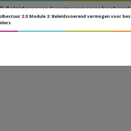
 3: Beleidsvoerend vermogen voor bestuurde
olleider(s)
olbestuur 2.0 Module 3: Beleidsvoerend vermogen voor be
iders
e deelname URL te gebruiken.