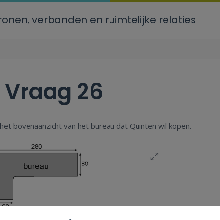
ronen, verbanden en ruimtelijke relaties
.
Vraag 26
s het bovenaanzicht van het bureau dat Quinten wil kopen.