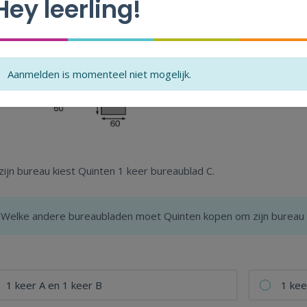
Hey leerling!
ureau wordt samengesteld uit bureaubladen met verschillende af
Aanmelden is momenteel niet mogelijk.
zijn bureau kiest Quinten 1 keer bureaublad C.
Welke andere bureaubladen moet Quinten kopen om zijn bureau 
1 keer A en 1 keer B
1 kee