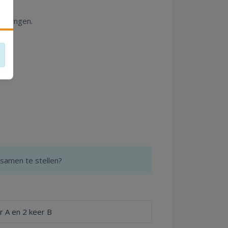
metingen.
samen te stellen?
r A en 2 keer B