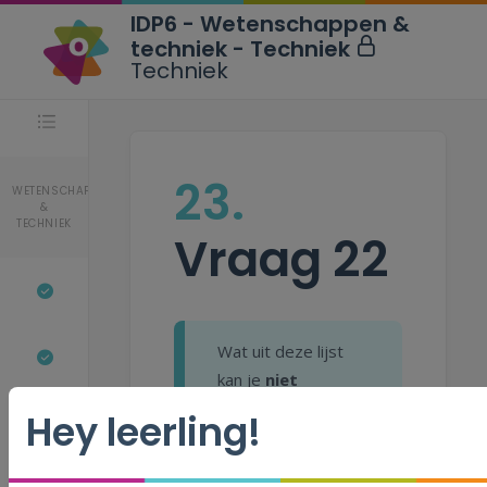
IDP6 - Wetenschappen &
techniek - Techniek
Techniek
Stappen
23.
WETENSCHAPPEN
&
TECHNIEK
Vraag 22
Wat uit deze lijst
kan je
niet
recycleren?
Hey leerling!