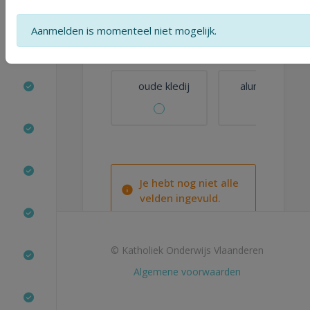
glasscherven
afvalwater
Aanmelden is momenteel niet mogelijk.
oude kledij
aluminiumfolie
Je hebt nog niet alle
velden ingevuld.
© Katholiek Onderwijs Vlaanderen
Algemene voorwaarden
Vorig onderdeel