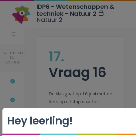
IDP6 - Wetenschappen &
techniek - Natuur 2
Natuur 2
Stappen
17.
WETENSCHAPPEN
EN
TECHNIEK
Vraag 16
De klas gaat op 16 juni met de
fiets op uitstap naar het
theater.
Hey leerling!
Duid 2 dingen aan