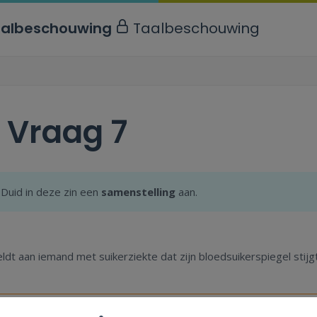
taalbeschouwing
Taalbeschouwing
.
Vraag 7
Duid in deze zin een
samenstelling
aan.
eldt
aan
iemand
met
suikerziekte
dat
zijn
bloedsuikerspiegel
stij
Je hebt nog niet alle velden ingevuld.