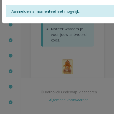
hetzelfde idee
als
Victor Hartman
Aanmelden is momenteel niet mogelijk.
voor De hut op
kippenpoten?
Noteer waarom je
voor jouw antwoord
koos.
© Katholiek Onderwijs Vlaanderen
Algemene voorwaarden
schilderij A
schilderij B