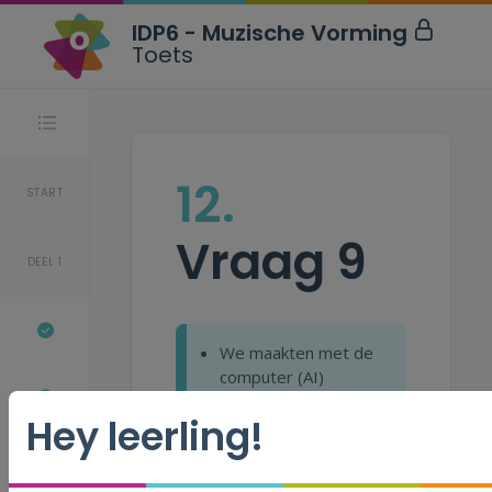
IDP6 - Muzische Vorming
Toets
Stappen
12.
START
Vraag 9
DEEL 1
We maakten met de
computer (AI)
enkele
Hey leerling!
schilderijen. Voor
welk schilderij
gebruikten we