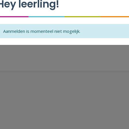
Hey leerling!
Je hebt nog niet alle velden ingevuld.
Aanmelden is momenteel niet mogelijk.