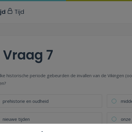
ijd
Tijd
.
Vraag 7
lke historische periode gebeurden de invallen van de Vikingen 
ken?
prehistorie en oudheid
midd
nieuwe tijden
onze 