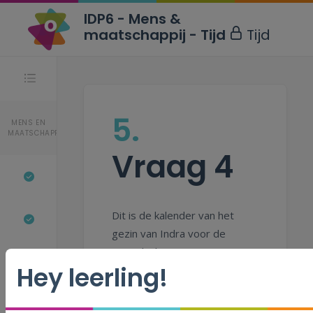
IDP6 - Mens &
maatschappij - Tijd
Tijd
Stappen
5.
MENS EN
MAATSCHAPPIJ
Vraag 4
Dit is de kalender van het
gezin van Indra voor de
maand juli.
Hey leerling!
Legende: