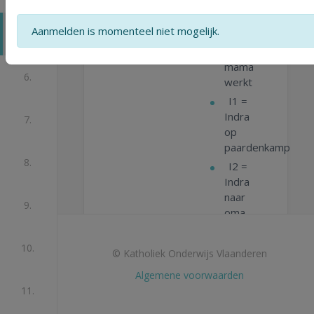
P =
papa
Aanmelden is momenteel niet mogelijk.
werkt
5.
M =
mama
6.
werkt
I1 =
Indra
7.
op
paardenkamp
8.
I2 =
Indra
naar
9.
oma
10.
© Katholiek Onderwijs Vlaanderen
Algemene voorwaarden
Juist of fout?
11.