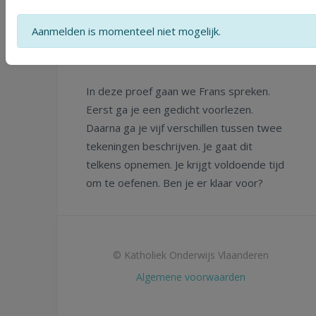
- Spreken
Aanmelden is momenteel niet mogelijk.
In deze proef gaan we Frans spreken.
Eerst ga je een gedicht voorlezen.
Daarna ga je vijf verschillen tussen twee
tekeningen beschrijven. Je gaat dit
telkens opnemen. Je krijgt voldoende tijd
om te oefenen. Ben je er klaar voor?
© Katholiek Onderwijs Vlaanderen
Algemene voorwaarden
Start