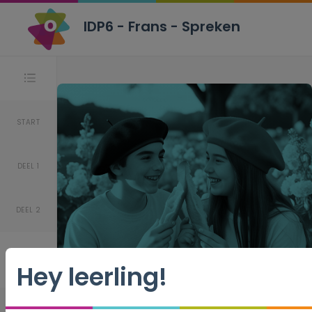
IDP6 - Frans - Spreken
Stappen
START
DEEL 1
DEEL 2
Hey leerling!
IDP6 - Frans