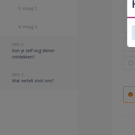
3.
Vraag 2
4.
Vraag 3
DEEL 2
Kun je zelf nog dieren
ontdekken?
DEEL 3
Wat vertelt snot ons?