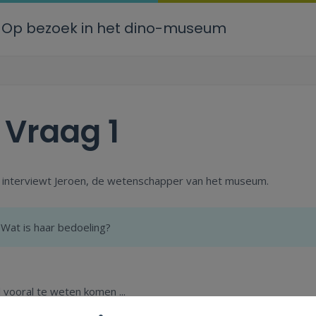
Op bezoek in het dino-museum
Vraag 1
 interviewt Jeroen, de wetenschapper van het museum.
Wat is haar bedoeling?
l vooral te weten komen ...