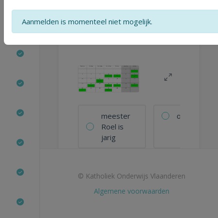
Wat stond er de
voorbije zondag op
Aanmelden is momenteel niet mogelijk.
de klaskalender?
meester
opruimdag
Roel is
jarig
soep
voetbaltoer
© Katholiek Onderwijs Vlaanderen
Algemene voorwaarden