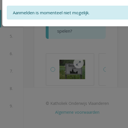
Welk verkeersbord
Aanmelden is momenteel niet mogelijk.
duidt aan waar je
4.
wel op straat mag
spelen?
5.
6.
7.
8.
© Katholiek Onderwijs Vlaanderen
9.
Algemene voorwaarden