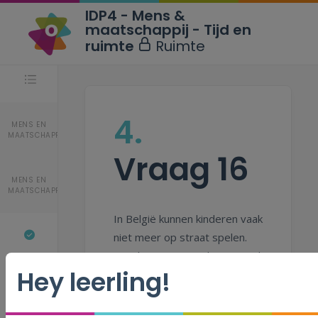
IDP4 - Mens &
maatschappij - Tijd en
ruimte
Ruimte
Stappen
4.
MENS EN
MAATSCHAPPIJ
Vraag 16
MENS EN
MAATSCHAPPIJ
In België kunnen kinderen vaak
niet meer op straat spelen.
Op plaatsen waar dat nog wel
Hey leerling!
mag, wordt dat aangeduid
met een verkeersbord.