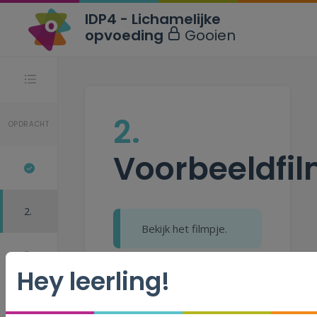
IDP4 - Lichamelijke
opvoeding
Gooien
Stappen
2.
OPDRACHT
Voorbeeldfil
2.
Bekijk het filmpje.
3.
Hey leerling!
4.