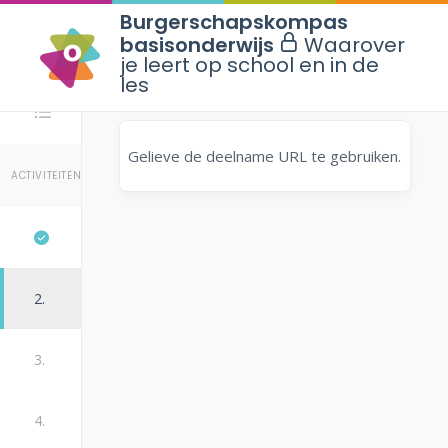
Burgerschapskompas
basisonderwijs
Waarover
je leert op school en in de
les
Stappen
Gelieve de deelname URL te gebruiken.
ACTIVITEITEN
2.
3.
4.