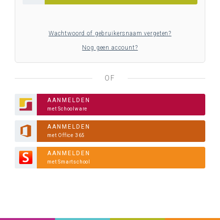
Wachtwoord of gebruikersnaam vergeten?
Nog geen account?
OF
AANMELDEN
met Schoolware
AANMELDEN
met Office 365
AANMELDEN
met Smartschool