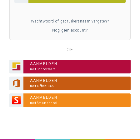
Wachtwoord of gebruikersnaam vergeten?
Nog geen account?
OF
AANMELDEN
met Schoolware
AANMELDEN
met Office 365
AANMELDEN
met Smartschool