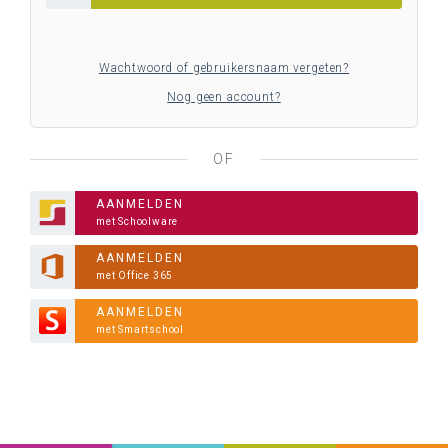
Wachtwoord of gebruikersnaam vergeten?
Nog geen account?
OF
AANMELDEN
met Schoolware
AANMELDEN
met Office 365
AANMELDEN
met Smartschool