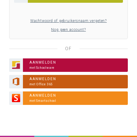
Wachtwoord of gebruikersnaam vergeten?
Nog geen account?
OF
AANMELDEN
met Schoolware
AANMELDEN
met Office 365
AANMELDEN
met Smartschool