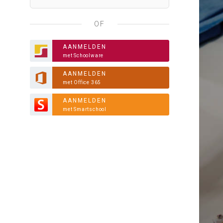
OF
AANMELDEN
met Schoolware
AANMELDEN
met Office 365
AANMELDEN
met Smartschool