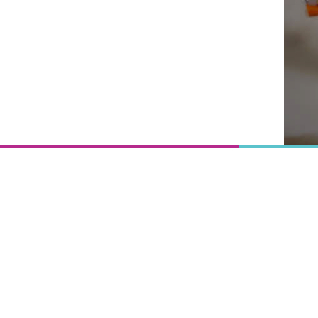
Onderwijs
is het
uitgangspunt
van
vooruitgang,