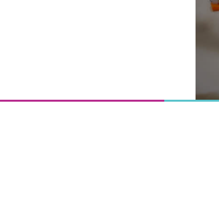
Onderwijs
is het
uitgangspunt
van
vooruitgang,