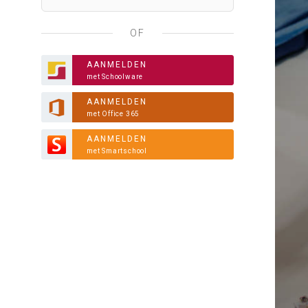
OF
AANMELDEN
met Schoolware
AANMELDEN
met Office 365
AANMELDEN
met Smartschool