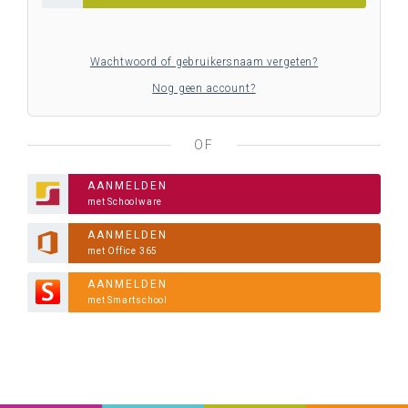
Wachtwoord of gebruikersnaam vergeten?
Nog geen account?
OF
AANMELDEN
met Schoolware
AANMELDEN
met Office 365
AANMELDEN
met Smartschool