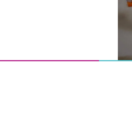
Onderwijs
is het
uitgangspunt
van
vooruitgang,