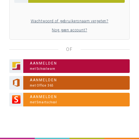
Wachtwoord of gebruikersnaam vergeten?
Nog geen account?
OF
AANMELDEN
met Schoolware
AANMELDEN
met Office 365
AANMELDEN
met Smartschool