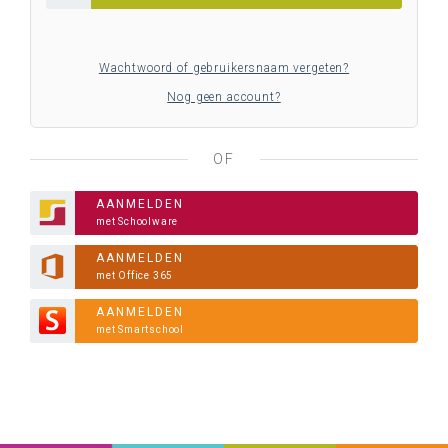
Wachtwoord of gebruikersnaam vergeten?
Nog geen account?
OF
AANMELDEN
met Schoolware
AANMELDEN
met Office 365
AANMELDEN
met Smartschool