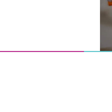
Onderwijs
is het
uitgangspunt
van
vooruitgang,