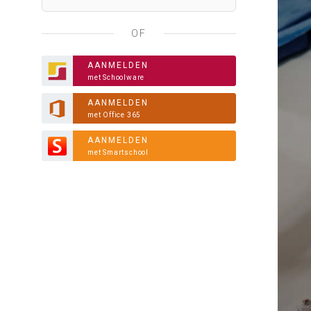
OF
AANMELDEN
met Schoolware
AANMELDEN
met Office 365
AANMELDEN
met Smartschool