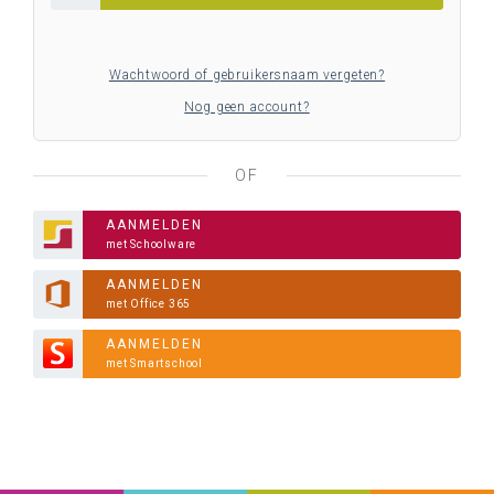
Wachtwoord of gebruikersnaam vergeten?
Nog geen account?
OF
AANMELDEN
met Schoolware
AANMELDEN
met Office 365
AANMELDEN
met Smartschool