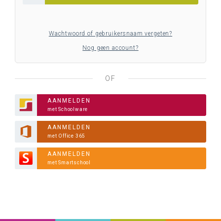
Wachtwoord of gebruikersnaam vergeten?
Nog geen account?
OF
AANMELDEN
met Schoolware
AANMELDEN
met Office 365
AANMELDEN
met Smartschool