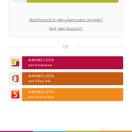
Wachtwoord of gebruikersnaam vergeten?
Nog geen account?
OF
AANMELDEN
met Schoolware
AANMELDEN
met Office 365
AANMELDEN
met Smartschool