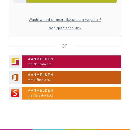
Wachtwoord of gebruikersnaam vergeten?
Nog geen account?
OF
AANMELDEN
met Schoolware
AANMELDEN
met Office 365
AANMELDEN
met Smartschool