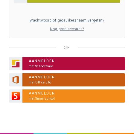
Wachtwoord of gebruikersnaam vergeten?
Nog geen account?
OF
AANMELDEN
met Schoolware
AANMELDEN
met Office 365
AANMELDEN
met Smartschool