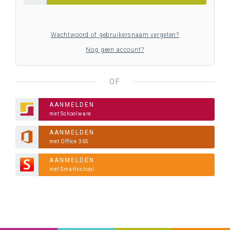
Wachtwoord of gebruikersnaam vergeten?
Nog geen account?
OF
AANMELDEN
met Schoolware
AANMELDEN
met Office 365
AANMELDEN
met Smartschool