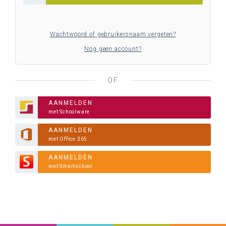
Wachtwoord of gebruikersnaam vergeten?
Nog geen account?
OF
AANMELDEN
met Schoolware
AANMELDEN
met Office 365
AANMELDEN
met Smartschool