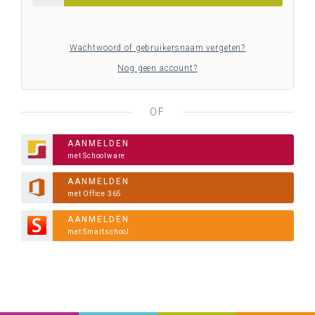
Wachtwoord of gebruikersnaam vergeten?
Nog geen account?
OF
AANMELDEN
met Schoolware
AANMELDEN
met Office 365
AANMELDEN
met Smartschool